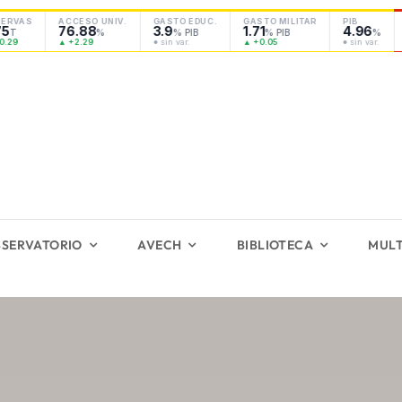
AS
ACCESO UNIV.
GASTO EDUC.
GASTO MILITAR
PIB
IN
76.88
3.9
1.71
4.96
0.
%
% PIB
% PIB
%
▲ +2.29
● sin var.
▲ +0.05
● sin var.
▼ -
SERVATORIO
AVECH
BIBLIOTECA
MULT