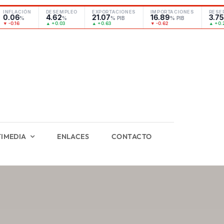
FLACIÓN
DESEMPLEO
EXPORTACIONES
IMPORTACIONES
RESERVA
06
4.62
21.07
16.89
3.75
%
%
% PIB
% PIB
T
0.16
▲ +0.03
▲ +0.63
▼ -0.62
▲ +0.29
IMEDIA
ENLACES
CONTACTO