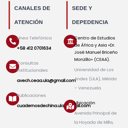
CANALES DE
SEDE Y
ATENCIÓN
DEPEDENCIA
Línea Telefónica
Centro de Estudios
de África y Asia «Dr.
+58 412 0701634
José Manuel Briceño
Monzillo» (CEAA).
Consultas
Universidad de Los
Institucionales
Andes (ULA), Mérida
avech.ceaa.ula@gmail.com
– Venezuela.
Publicaciones
Ubicación
cuadernosdechina.ula@gmail.com
Avenida Principal de
la Hoyada de Milla,