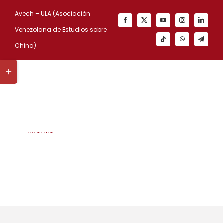
como
Saltar
Avech – ULA (Asociación
Madre
al
Venezolana de Estudios sobre
Dorada
contenido
China)
(Jinmu,
Toggle
金母)
Sliding
[...]
Bar
Más
0
Area
información