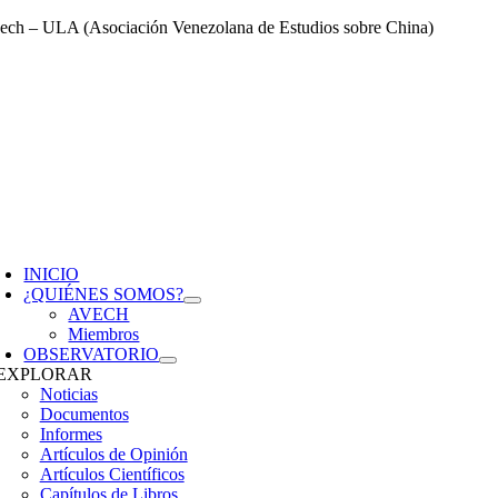
Saltar
ech – ULA (Asociación Venezolana de Estudios sobre China)
al
contenido
oggle
avigation
INICIO
¿QUIÉNES SOMOS?
AVECH
Miembros
OBSERVATORIO
EXPLORAR
Noticias
Documentos
Informes
Artículos de Opinión
Artículos Científicos
Capítulos de Libros