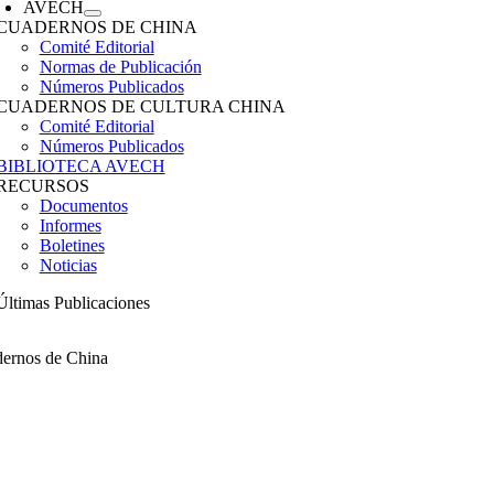
AVECH
CUADERNOS DE CHINA
Comité Editorial
Normas de Publicación
Números Publicados
CUADERNOS DE CULTURA CHINA
Comité Editorial
Números Publicados
BIBLIOTECA AVECH
RECURSOS
Documentos
Informes
Boletines
Noticias
Últimas Publicaciones
ernos de China