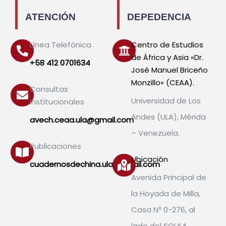
ATENCIÓN
DEPEDENCIA
Línea Telefónica
Centro de Estudios
de África y Asia «Dr.
+58 412 0701634
José Manuel Briceño
Monzillo» (CEAA).
Consultas
Universidad de Los
Institucionales
Andes (ULA), Mérida
avech.ceaa.ula@gmail.com
– Venezuela.
Publicaciones
Ubicación
cuadernosdechina.ula@gmail.com
Avenida Principal de
la Hoyada de Milla,
Casa Nº 0-276, al
lado del SOULA.