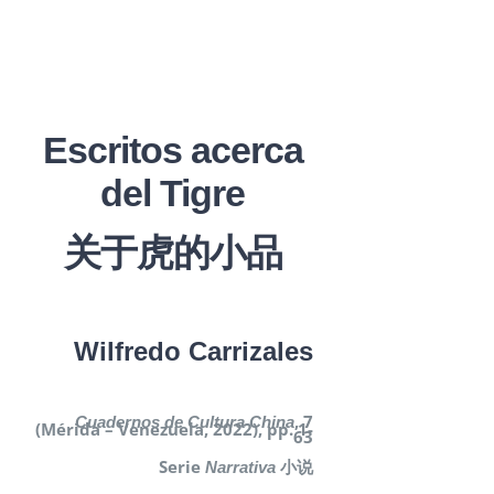
Escritos acerca
del Tigre
关于虎的小品
Wilfredo Carrizales
, 7
Cuadernos de Cultura China
(Mérida – Venezuela, 2022), pp. 1-
63
Serie
小说
Narrativa