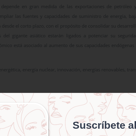
 depende en gran medida de las exportaciones de petróleo y
 ampliar las fuentes y capacidades de suministro de energía, b
desde el corto plazo, con el propósito de consolidar su desarrol
 del gigante asiático estarán ligados a potenciar su segurid
ómico está asociado al aumento de sus capacidades endógenas 
energética, energía nuclear, innovación, energías renovables, tran
s in the energy matrix of the People’s Rep
A brief overview
Suscríbete al