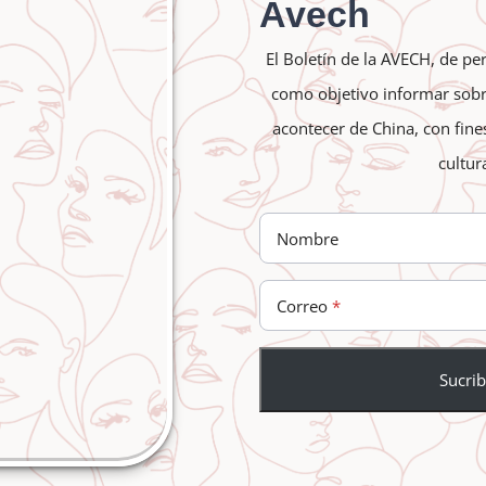
Abstract
Avech
hina is currently the world’s largest market for renewable ener
El Boletín de la AVECH, de pe
coal and, consequently, the world’s largest emitter of carbon dio
como objetivo informar sobre
orts for its industrial needs. Therefore, expanding low-carbo
acontecer de China, con fin
ty in the short term to consolidate its socio-economic developmen
cultur
inked to boosting its energy security. Thus, its sustained econo
us capacities in the field of clean and sustainable energy.
Nombre
, nuclear energy, innovation, renewable energy, energy transition.
Correo
中国人民共和国能源矩阵的转型
.
简要概述