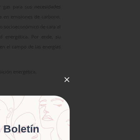
 gas para sus necesidades
aja en emisiones de carbono,
lo socioeconómico de cara al
ad energética. Por ende, su
en el campo de las energías
sición energética.
ublic of China.
 Boletín