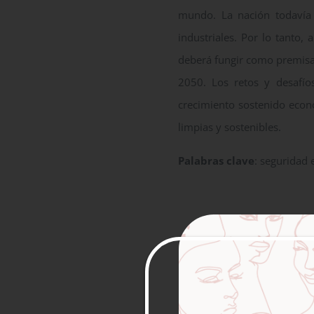
mundo. La nación todavía
industriales. Por lo tanto,
deberá fungir como premisa 
2050. Los retos y desafíos
crecimiento sostenido econ
limpias y sostenibles.
Palabras clave
: seguridad 
Transformation