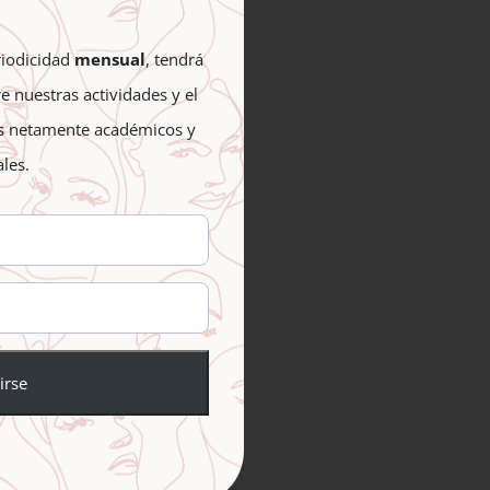
gy, although it remains the
riodicidad
mensual
, tendrá
xide. The nation still relies
 nuestras actividades y el
n energy supply sources and
es netamente académicos y
t by 2050. The Asian giant’s
ales.
mic growth will be associated