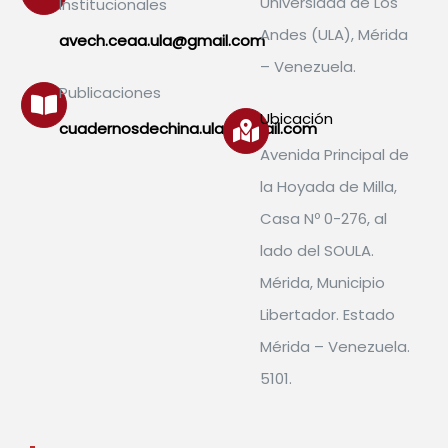
Universidad de Los
Institucionales
Andes (ULA), Mérida
avech.ceaa.ula@gmail.com
– Venezuela.
Publicaciones
Ubicación
cuadernosdechina.ula@gmail.com
Avenida Principal de
la Hoyada de Milla,
Casa Nº 0-276, al
lado del SOULA.
Mérida, Municipio
Libertador. Estado
Mérida – Venezuela.
5101.