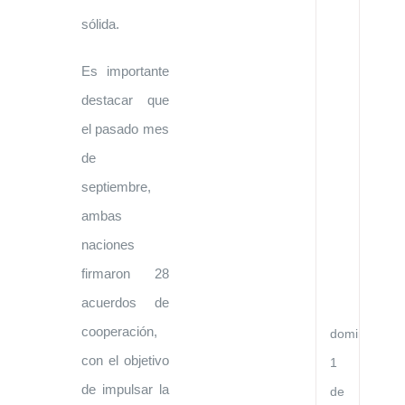
de
Co
sólida.
Ci
y
Té
Es importante
en
el
destacar que
Go
de
el pasado mes
la
Re
de
de
Ve
septiembre,
y
ambas
el
Go
naciones
de
la
firmaron 28
Re
Po
acuerdos de
Ch
cooperación,
domingo,
con el objetivo
1
de impulsar la
de