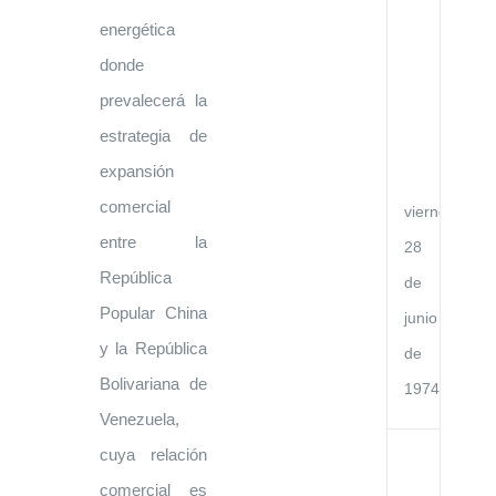
en
energética
la
Re
donde
Po
Ch
prevalecerá la
y
la
estrategia de
Re
de
expansión
Ve
comercial
viernes,
entre la
28
República
de
Popular China
junio
y la República
de
Bolivariana de
1974
Venezuela,
cuya relación
Co
Bá
comercial es