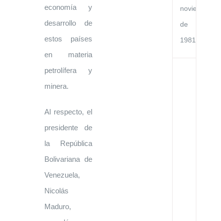
economía y
noviembre
desarrollo de
de
estos países
1981
en materia
petrolífera y
Ac
de
minera.
Co
Cu
en
Al respecto, el
el
Go
presidente de
de
la
la República
Re
de
Bolivariana de
Ve
y
Venezuela,
el
Go
Nicolás
de
la
Maduro,
Re