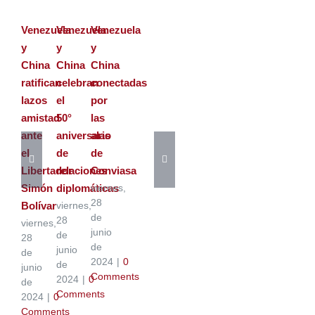
Venezuela
Venezuela
Venezuela
y
y
y
China
China
China
ratifican
celebran
conectadas
lazos
el
por
amistad
50°
las
ante
aniversario
alas
el
de
de
Libertador
relaciones
Conviasa
Simón
diplomáticas
viernes,
28
Bolívar
viernes,
de
28
viernes,
junio
de
28
de
junio
de
2024
|
0
de
junio
Comments
2024
|
0
de
Comments
2024
|
0
Comments