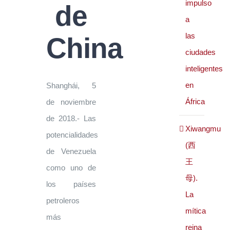
impulso
de
a
las
China
ciudades
inteligentes
en
Shanghái, 5
África
de noviembre
de 2018.- Las
Xiwangmu
potencialidades
(西
de Venezuela
王
como uno de
母).
los países
La
petroleros
mítica
más
reina