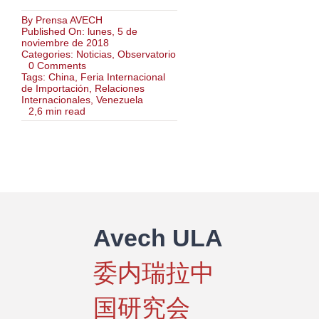
By
Prensa AVECH
Published On: lunes, 5 de
noviembre de 2018
Categories:
Noticias
,
Observatorio
on
0 Comments
Venezuela
Tags:
China
,
Feria Internacional
presenta
de Importación
,
Relaciones
potencialidades
Internacionales
,
Venezuela
energéticas
2,6 min read
en
Exposición
Internacional
de
Importación
de
China
Avech ULA
委内瑞拉中
国研究会