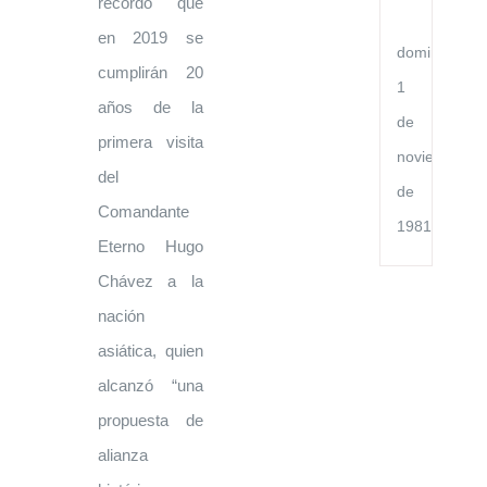
recordó que
Po
Ch
en 2019 se
domingo,
cumplirán 20
1
años de la
de
primera visita
noviembre
del
de
Comandante
1981
Eterno Hugo
Chávez a la
nación
asiática, quien
alcanzó “una
propuesta de
alianza