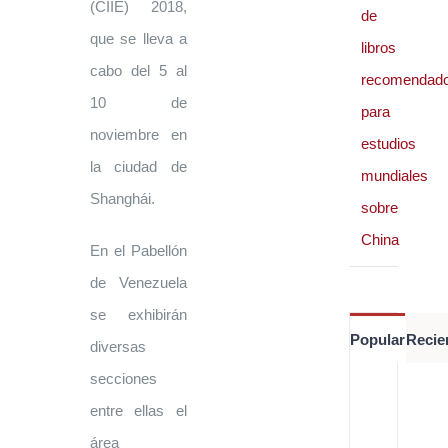
(CIIE) 2018,
de
que se lleva a
libros
cabo del 5 al
recomendad
10 de
para
noviembre en
estudios
la ciudad de
mundiales
Shanghái.
sobre
China
En el Pabellón
de Venezuela
se exhibirán
Popular
Recie
diversas
secciones
Es
de
entre ellas el
re
di
área