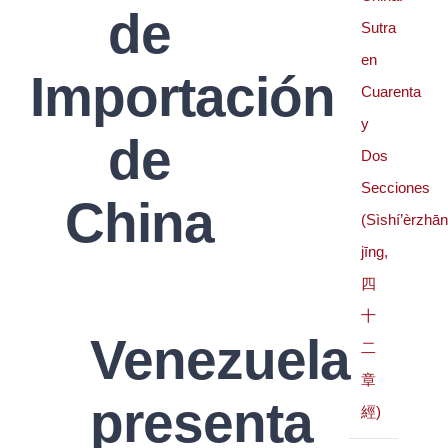
de
Sutra
en
Importación
Cuarenta
y
de
Dos
Secciones
China
(Sìshí’èrzhā
jīng,
四
十
Venezuela
二
章
presenta
經)