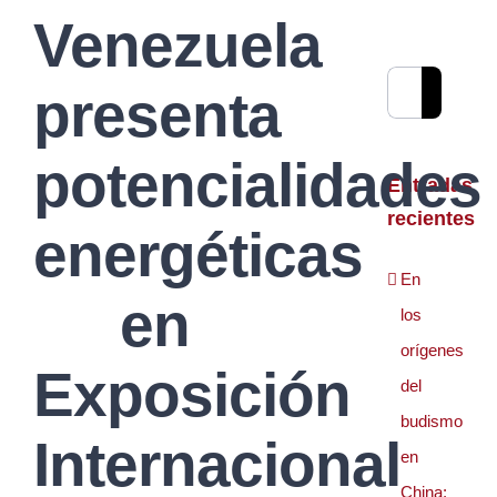
Venezuela
Buscar:
presenta
potencialidades
Entradas
recientes
energéticas
En
en
los
orígenes
Exposición
del
budismo
Internacional
en
China: