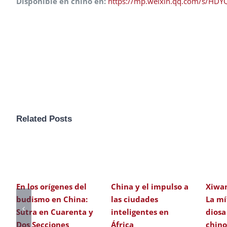
Disponible en chino en:
https://mp.weixin.qq.com/s/HD
Related Posts
En los orígenes del
China y el impulso a
Xiwa
budismo en China:
las ciudades
La mí
Sutra en Cuarenta y
inteligentes en
diosa
Dos Secciones
África
chin