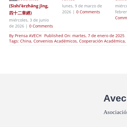
(Sìshí’èrzhāng jīng,
lunes, 9 de marzo de
miérco
2026
|
0 Comments
febre
四十二章經)
Comm
miércoles, 3 de junio
de 2026
|
0 Comments
By
Prensa AVECH
Published On: martes, 7 de enero de 2025
Tags:
China
,
Convenios Académicos
,
Cooperación Académica
,
Ave
Asociació