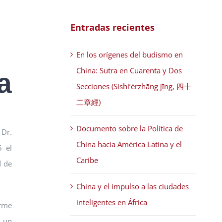
Entradas recientes
En los orígenes del budismo en
China: Sutra en Cuarenta y Dos
a
Secciones (Sìshí’èrzhāng jīng, 四十
二章經)
Documento sobre la Política de
 Dr.
China hacia América Latina y el
5 el
Caribe
d de
China y el impulso a las ciudades
inteligentes en África
irme
a un