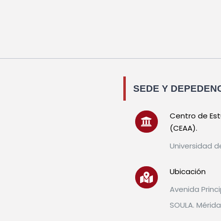
de
China
SEDE Y DEPEDEN
Centro de Estu
(CEAA).
Universidad d
Ubicación
Avenida Princi
SOULA. Mérida,