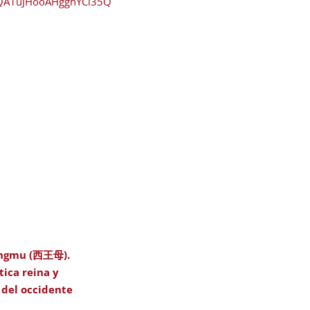
YQA1uJHooAHgghYCl35Q
ngmu (西王母).
tica reina y
 del occidente
o