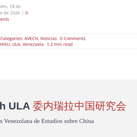
les, 18 de
ro de 2026
|
0
ents
on
Categories:
AVECH
,
Noticias
0 Comments
La
HISU
,
ULA
,
Venezuela
1,2 min read
Universidad
de
Los
Andes
firma
convenio
de
cooperación
con
la
ch ULA
委内瑞拉中国研究会
Universidad
de
Estudios
n Venezolana de Estudios sobre China
Internacionales
de
Hebei