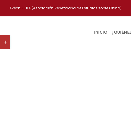
Saltar
Avech – ULA (Asociación Venezolana de Estudios sobre China)
al
contenido
INICIO
¿QUIÉNE
Toggle
Sliding
Bar
Area