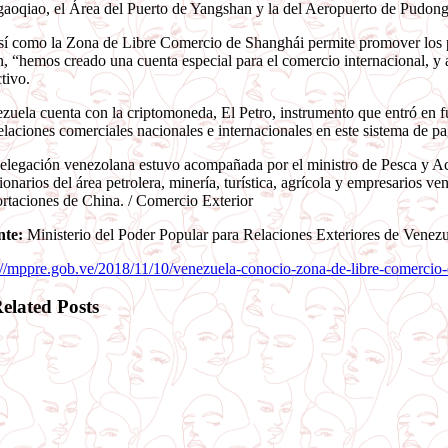
aoqiao, el Área del Puerto de Yangshan y la del Aeropuerto de Pudong
sí como la Zona de Libre Comercio de Shanghái permite promover los pag
, “hemos creado una cuenta especial para el comercio internacional, y as
ctivo.
zuela cuenta con la criptomoneda, El Petro, instrumento que entró en
relaciones comerciales nacionales e internacionales en este sistema de p
elegación venezolana estuvo acompañada por el ministro de Pesca y Ac
ionarios del área petrolera, minería, turística, agrícola y empresarios v
rtaciones de China. / Comercio Exterior
nte:
Ministerio del Poder Popular para Relaciones Exteriores de Venezu
://mppre.gob.ve/2018/11/10/venezuela-conocio-zona-de-libre-comercio
elated Posts