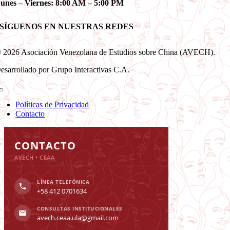
unes – Viernes: 8:00 AM – 5:00 PM
SÍGUENOS EN NUESTRAS REDES
 2026 Asociación Venezolana de Estudios sobre China (AVECH).
esarrollado por Grupo Interactivas C.A.
Toggle
Navigation
Políticas de Privacidad
Contacto
Toggle
Sliding
CONTACTO
Bar
AVECH • CEAA
Area
LÍNEA TELEFÓNICA
+58 412 0701634
CONSULTAS INSTITUCIONALES
avech.ceaa.ula@gmail.com