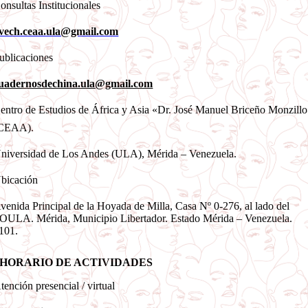
onsultas Institucionales
vech.ceaa.ula@gmail.com
ublicaciones
uadernosdechina.ula@gmail.com
entro de Estudios de África y Asia «Dr. José Manuel Briceño Monzill
CEAA).
niversidad de Los Andes (ULA), Mérida – Venezuela.
bicación
venida Principal de la Hoyada de Milla, Casa Nº 0-276, al lado del
OULA. Mérida, Municipio Libertador. Estado Mérida – Venezuela.
101.
HORARIO DE ACTIVIDADES
tención presencial / virtual