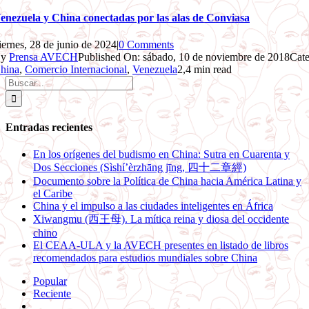
enezuela y China conectadas por las alas de Conviasa
iernes, 28 de junio de 2024
|
0 Comments
By
Prensa AVECH
Published On: sábado, 10 de noviembre de 2018
Cate
hina
,
Comercio Internacional
,
Venezuela
2,4 min read
Buscar:
Entradas recientes
En los orígenes del budismo en China: Sutra en Cuarenta y
Dos Secciones (Sìshí’èrzhāng jīng, 四十二章經)
Documento sobre la Política de China hacia América Latina y
el Caribe
China y el impulso a las ciudades inteligentes en África
Xiwangmu (西王母). La mítica reina y diosa del occidente
chino
El CEAA-ULA y la AVECH presentes en listado de libros
recomendados para estudios mundiales sobre China
Popular
Reciente
Comentarios