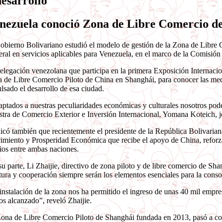
desarrollo
nezuela conoció Zona de Libre Comercio de
obierno Bolivariano estudió el modelo de gestión de la Zona de Libre
teral en servicios aplicables para Venezuela, en el marco de la Comis
elegación venezolana que participa en la primera Exposición Internacio
 de Libre Comercio Piloto de China en Shanghái, para conocer las medi
lsado el desarrollo de esa ciudad.
ptados a nuestras peculiaridades económicas y culturales nosotros pod
stra de Comercio Exterior e Inversión Internacional, Yomana Koteich, j
icó también que recientemente el presidente de la República Bolivari
imiento y Prosperidad Económica que recibe el apoyo de China, reforzad
ios entre ambas naciones.
su parte, Li Zhaijie, directivo de zona piloto y de libre comercio de Sha
tura y cooperación siempre serán los elementos esenciales para la consol
instalación de la zona nos ha permitido el ingreso de unas 40 mil empres
s alcanzado”, reveló Zhaijie.
ona de Libre Comercio Piloto de Shanghái fundada en 2013, pasó a co