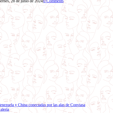
iernes, 28 de junio de 2024
|
0 Comments
enezuela y China conectadas por las alas de Conviasa
alería