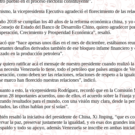
tro pueblo en el proceso electoral constituyente”.
ismo, la vicepresidenta Ejecutiva agradeció el florecimiento de las re
año 2018 se cumplían los 40 años de la reforma económica china, y yo qu
Consejo de Estado del Banco de Desarrollo Chino, quiero agradecer po
peración, Crecimiento y Prosperidad Económica”, resaltó.
acó que “hace apenas unos días en el mes de diciembre, estábamos reun
rtantes desafíos derivados también de ese bloqueo infame financiero y
zado en la producción petrolera”.
 quiero ratificar acá el mensaje de nuestro presidente cuando realizó la
a necesita Venezuela lo tiene, todo el petróleo que países amigos de Ve
eración, como deben ser las relaciones, relaciones de respeto a la igua
se marco han florecido nuestras relaciones”, indicó.
uanto a esto, la vicepresidenta Rodríguez, recordó que en la Comisión 
aron 28 importantes acuerdos, uno de ellos, el acuerdo sobre la Franja 
rando resultados para el mundo, con una visión muy clara, desde la pers
ltados, las cifras hablan por sí solas”.
ién resaltó la iniciativa del presidente de China, Xi Jinping, “que es
ervar la paz, preservar justamente la igualdad, y en esas dos grandes in
espaldo y todo su apoyo, además Venezuela se inscribe en ambas iniciat