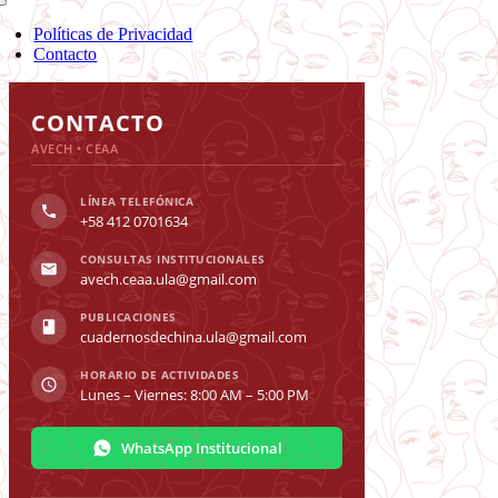
Toggle
Navigation
Políticas de Privacidad
Contacto
Toggle
Sliding
CONTACTO
Bar
AVECH • CEAA
Area
LÍNEA TELEFÓNICA
+58 412 0701634
CONSULTAS INSTITUCIONALES
avech.ceaa.ula@gmail.com
PUBLICACIONES
cuadernosdechina.ula@gmail.com
HORARIO DE ACTIVIDADES
Lunes – Viernes: 8:00 AM – 5:00 PM
WhatsApp Institucional