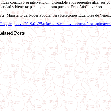
íguez concluyó su intervención, pidiéndole a los presentes alzar sus c
peridad y bienestar para todo nuestro pueblo, Feliz Año”, expresó.
nte:
Ministerio del Poder Popular para Relaciones Exteriores de Venezu
://mppre.gob.ve/2019/01/25/relaciones-china-venezuela-fiesta-primaver
elated Posts