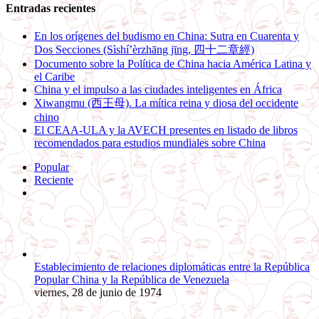
Entradas recientes
En los orígenes del budismo en China: Sutra en Cuarenta y
Dos Secciones (Sìshí’èrzhāng jīng, 四十二章經)
Documento sobre la Política de China hacia América Latina y
el Caribe
China y el impulso a las ciudades inteligentes en África
Xiwangmu (西王母). La mítica reina y diosa del occidente
chino
El CEAA-ULA y la AVECH presentes en listado de libros
recomendados para estudios mundiales sobre China
Popular
Reciente
Comentarios
Establecimiento de relaciones diplomáticas entre la República
Popular China y la República de Venezuela
viernes, 28 de junio de 1974