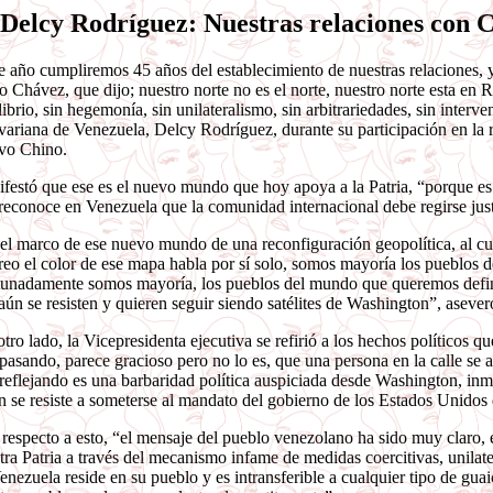
Delcy Rodríguez: Nuestras relaciones con C
e año cumpliremos 45 años del establecimiento de nuestras relaciones, 
 Chávez, que dijo; nuestro norte no es el norte, nuestro norte esta e
librio, sin hegemonía, sin unilateralismo, sin arbitrariedades, sin interv
variana de Venezuela, Delcy Rodríguez, durante su participación en la
vo Chino.
festó que ese es el nuevo mundo que hoy apoya a la Patria, “porque e
reconoce en Venezuela que la comunidad internacional debe regirse justa
el marco de ese nuevo mundo de una reconfiguración geopolítica, al cual 
reo el color de ese mapa habla por sí solo, somos mayoría los pueblo
tunadamente somos mayoría, los pueblos del mundo que queremos defini
aún se resisten y quieren seguir siendo satélites de Washington”, aseve
otro lado, la Vicepresidenta ejecutiva se refirió a los hechos políticos 
 pasando, parece gracioso pero no lo es, que una persona en la calle se 
 reflejando es una barbaridad política auspiciada desde Washington, inme
n se resiste a someterse al mandato del gobierno de los Estados Unidos
respecto a esto, “el mensaje del pueblo venezolano ha sido muy claro, e
tra Patria a través del mecanismo infame de medidas coercitivas, unilate
enezuela reside en su pueblo y es intransferible a cualquier tipo de gua