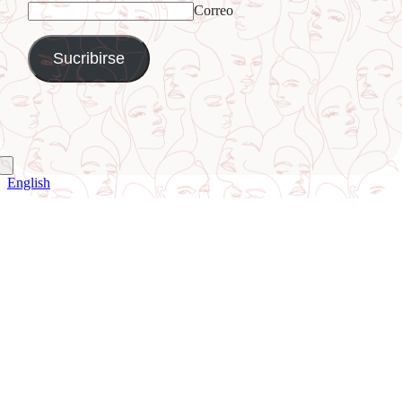
Correo
English
Ir
a
Arriba