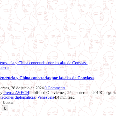
enezuela y China conectadas por las alas de Conviasa
alería
enezuela y China conectadas por las alas de Conviasa
iernes, 28 de junio de 2024
|
0 Comments
By
Prensa AVECH
Published On: viernes, 25 de enero de 2019
Categori
elaciones diplomáticas
,
Venezuela
4,4 min read
Buscar: