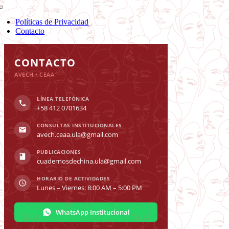
Toggle
Navigation
Políticas de Privacidad
Contacto
Toggle
Sliding
CONTACTO
Bar
AVECH • CEAA
Area
LÍNEA TELEFÓNICA
+58 412 0701634
CONSULTAS INSTITUCIONALES
avech.ceaa.ula@gmail.com
PUBLICACIONES
cuadernosdechina.ula@gmail.com
HORARIO DE ACTIVIDADES
Lunes – Viernes: 8:00 AM – 5:00 PM
WhatsApp Institucional