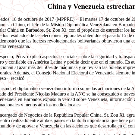
China y Venezuela estrechan
ados, 18 de octubre de 2017 (MPPRE).- El martes 17 de octubre de 201
nista Chino, el Jefe de la Misión Diplomática Venezolana en Barbados
lar China en Barbados, Sr. Zou Xi, con el propósito de estrechar los la
e los resultados de las elecciones regionales obtenidos el pasado 15 de
demostró que las fuerzas revolucionarias bolivarianas obtuvieron una 
atria venezolana.
especto, Pérez explicó aspectos esenciales sobre la seguridad y transpar
ro y confiable en América Latina y podría decir que en el mundo. Es aut
ccionan al azar más del 50% de máquinas y se revisan las boletas impres
torales. Además, el Consejo Nacional Electoral de Venezuela siempre in
eso», recalcó.
ismo, el diplomático venezolano informó sobre las actuaciones de la 
ado del Presidente Nicolás Maduro a la ANC se ha conseguido a través d
enezuela en Barbados expuso la verdad sobre Venezuela, información qu
rnacionales y menos aún los medios locales.
ncargado de Negocios de la República Popular China, Sr. Zou Xi, agrade
entro realizado entre ambos países en tanto la importancia que tiene p
mundo y de apoyar a Venezuela en las acciones que desarrolla en el conte