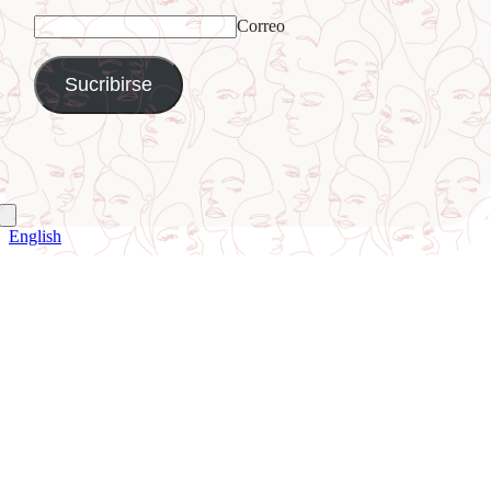
Correo
English
Ir
a
Arriba