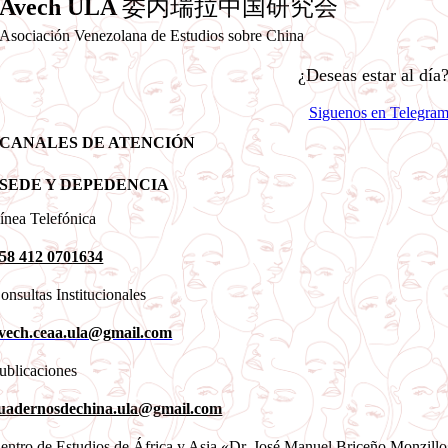
Avech ULA
委内瑞拉中国研究会
Asociación Venezolana de Estudios sobre China
¿Deseas estar al día
Siguenos en Telegra
CANALES DE ATENCIÓN
SEDE Y DEPEDENCIA
ínea Telefónica
58 412 0701634
onsultas Institucionales
vech.ceaa.ula@gmail.com
ublicaciones
uadernosdechina.ula@gmail.com
entro de Estudios de África y Asia «Dr. José Manuel Briceño Monzill