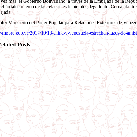
vez más, el Gobierno Bolivariano, a través de la Embajada de la Repú
 el fortalecimiento de las relaciones bilaterales, legado del Comandante
ajada.
nte:
Ministerio del Poder Popular para Relaciones Exteriores de Venezu
://mppre.gob.ve/2017/10/18/china-y-venezuela-estrechan-lazos-de-amis
elated Posts