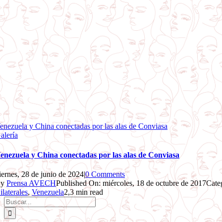
enezuela y China conectadas por las alas de Conviasa
alería
enezuela y China conectadas por las alas de Conviasa
iernes, 28 de junio de 2024
|
0 Comments
By
Prensa AVECH
Published On: miércoles, 18 de octubre de 2017
Cate
ilaterales
,
Venezuela
2,3 min read
Buscar: