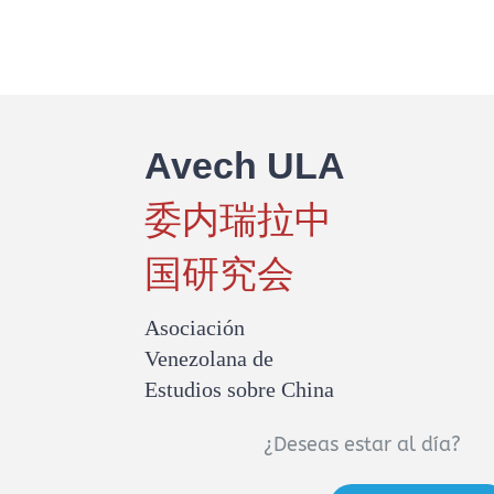
Venezuela
y
apoya
su
soberanía
Avech ULA
委内瑞拉中
国研究会
Asociación
Venezolana de
Estudios sobre China
¿Deseas estar al día?