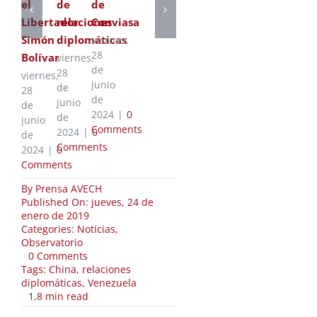
el
de
de
Libertador
relaciones
Conviasa
Simón
diplomáticas
viernes,
28
Bolívar
viernes,
de
28
viernes,
junio
de
28
de
junio
de
2024
|
0
de
junio
Comments
2024
|
0
de
Comments
2024
|
0
Comments
By
Prensa AVECH
Published On: jueves, 24 de
enero de 2019
Categories:
Noticias
,
Observatorio
on
0 Comments
China
Tags:
China
,
relaciones
rechaza
diplomáticas
,
Venezuela
injerencia
1,8 min read
en