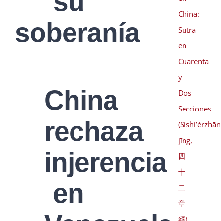
su
China:
soberanía
Sutra
en
Cuarenta
y
China
Dos
Secciones
rechaza
(Sìshí’èrzhā
jīng,
injerencia
四
十
en
二
章
經)