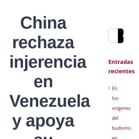
China
Buscar:
rechaza
injerencia
Entradas
recientes
en
En
Venezuela
los
orígenes
y apoya
del
budismo
en