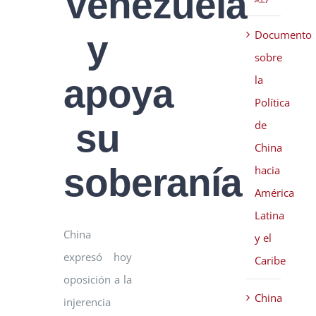
Venezuela
Documento
y
sobre
apoya
la
Política
su
de
China
soberanía
hacia
América
Latina
China
y el
expresó hoy
Caribe
oposición a la
China
injerencia