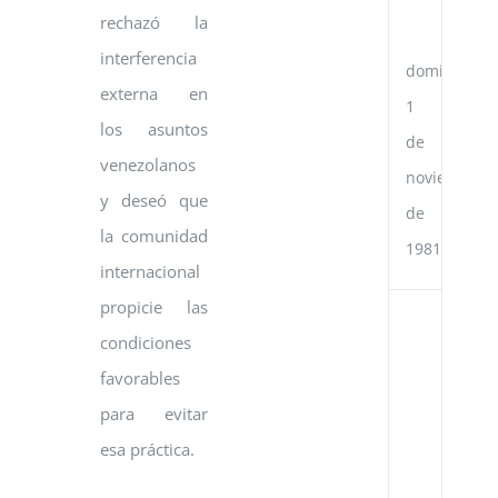
Po
rechazó la
Ch
interferencia
domingo,
externa en
1
los asuntos
de
venezolanos
noviembre
y deseó que
de
la comunidad
1981
internacional
propicie las
Ac
condiciones
de
Co
favorables
Cu
en
para evitar
el
esa práctica.
Go
de