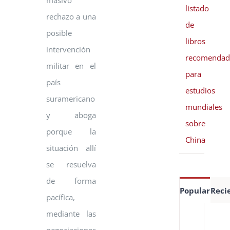
masivo
listado
rechazo a una
de
posible
libros
intervención
recomendad
militar en el
para
país
estudios
suramericano
mundiales
y aboga
sobre
porque la
China
situación allí
se resuelva
de forma
Popular
Reci
pacífica,
mediante las
Es
de