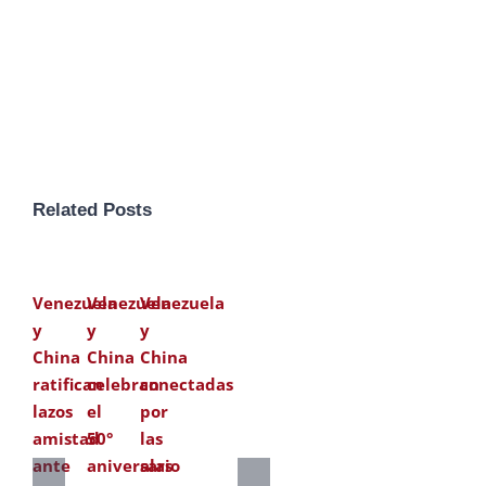
Related Posts
Venezuela
Venezuela
Venezuela
y
y
y
China
China
China
ratifican
celebran
conectadas
lazos
el
por
amistad
50°
las
ante
aniversario
alas