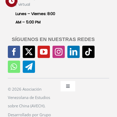
/ virtual
Lunes – Viernes: 8:00
AM – 5:00 PM
SÍGUENOS EN NUESTRAS REDES
Toggle
© 2026 Asociación
Navigation
Venezolana de Estudios
Políticas de Privacidad
sobre China (AVECH).
Desarrollado por Grupo