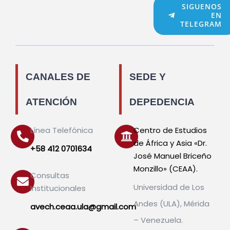
SIGUENOS
EN
TELEGRAM
CANALES DE
SEDE Y
ATENCIÓN
DEPEDENCIA
Línea Telefónica
Centro de Estudios
de África y Asia «Dr.
+58 412 0701634
José Manuel Briceño
Monzillo» (CEAA).
Consultas
Universidad de Los
Institucionales
Andes (ULA), Mérida
avech.ceaa.ula@gmail.com
– Venezuela.