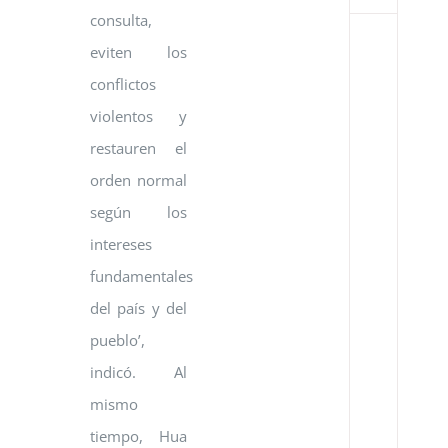
consulta,
Co
eviten los
Bá
de
conflictos
Co
violentos y
Ci
y
restauren el
Té
orden normal
en
el
según los
Go
de
intereses
la
fundamentales
Re
de
del país y del
Ve
pueblo’,
y
el
indicó. Al
Go
de
mismo
la
tiempo, Hua
Re