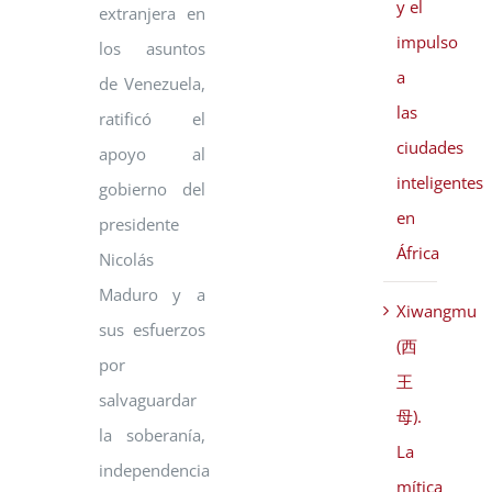
y el
extranjera en
impulso
los asuntos
a
de Venezuela,
las
ratificó el
ciudades
apoyo al
inteligentes
gobierno del
en
presidente
África
Nicolás
Maduro y a
Xiwangmu
sus esfuerzos
(西
por
王
salvaguardar
母).
la soberanía,
La
independencia
mítica