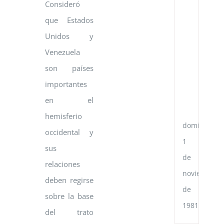
la
Consideró
Re
que Estados
de
Ve
Unidos y
y
el
Venezuela
Go
son países
de
la
importantes
Re
en el
Po
Ch
hemisferio
domingo,
occidental y
1
sus
de
relaciones
noviembre
deben regirse
de
sobre la base
1981
del trato