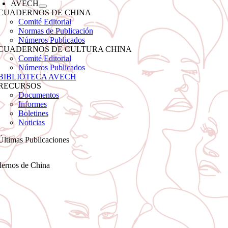
AVECH
CUADERNOS DE CHINA
Comité Editorial
Normas de Publicación
Números Publicados
CUADERNOS DE CULTURA CHINA
Comité Editorial
Números Publicados
BIBLIOTECA AVECH
RECURSOS
Documentos
Informes
Boletines
Noticias
Últimas Publicaciones
ernos de China