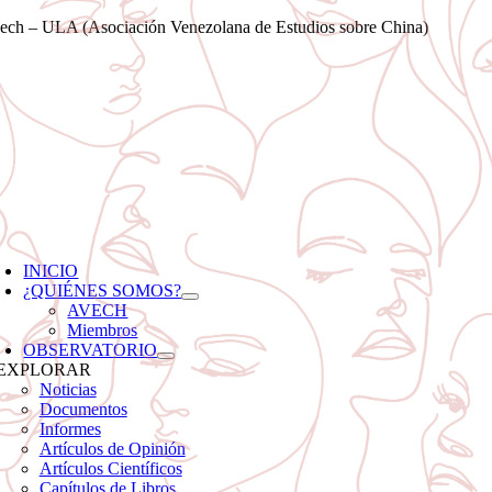
Saltar
ech – ULA (Asociación Venezolana de Estudios sobre China)
al
contenido
oggle
avigation
INICIO
¿QUIÉNES SOMOS?
AVECH
Miembros
OBSERVATORIO
EXPLORAR
Noticias
Documentos
Informes
Artículos de Opinión
Artículos Científicos
Capítulos de Libros