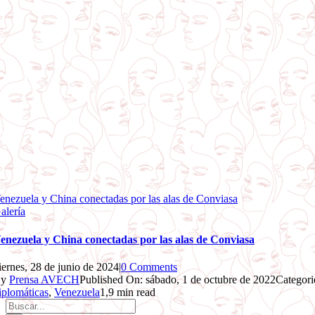
enezuela y China conectadas por las alas de Conviasa
alería
enezuela y China conectadas por las alas de Conviasa
iernes, 28 de junio de 2024
|
0 Comments
By
Prensa AVECH
Published On: sábado, 1 de octubre de 2022
Categori
iplomáticas
,
Venezuela
1,9 min read
Buscar: