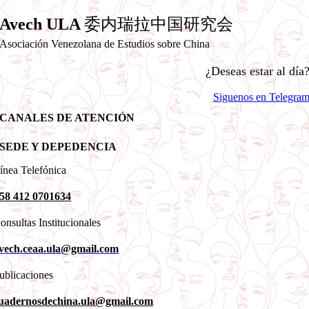
Avech ULA
委内瑞拉中国研究会
Asociación Venezolana de Estudios sobre China
¿Deseas estar al día
Siguenos en Telegra
CANALES DE ATENCIÓN
SEDE Y DEPEDENCIA
ínea Telefónica
58 412 0701634
onsultas Institucionales
vech.ceaa.ula@gmail.com
ublicaciones
uadernosdechina.ula@gmail.com