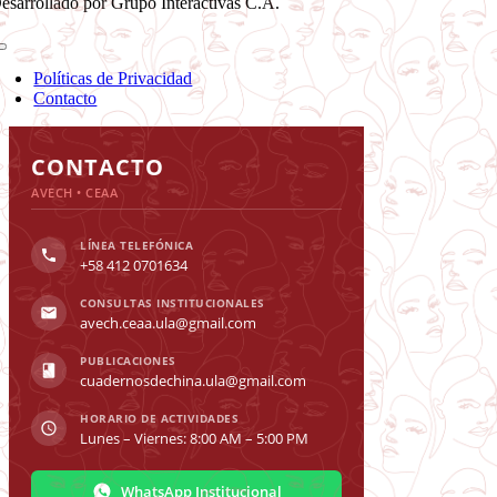
esarrollado por Grupo Interactivas C.A.
Toggle
Navigation
Políticas de Privacidad
Contacto
Toggle
Sliding
CONTACTO
Bar
AVECH • CEAA
Area
LÍNEA TELEFÓNICA
+58 412 0701634
CONSULTAS INSTITUCIONALES
avech.ceaa.ula@gmail.com
PUBLICACIONES
cuadernosdechina.ula@gmail.com
HORARIO DE ACTIVIDADES
Lunes – Viernes: 8:00 AM – 5:00 PM
WhatsApp Institucional