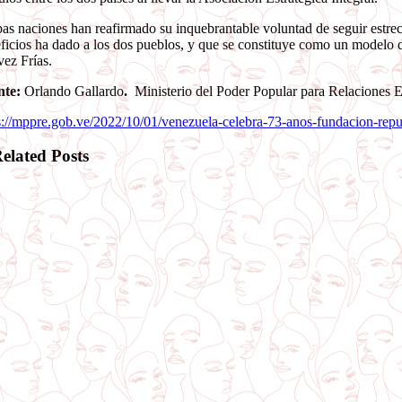
s naciones han reafirmado su inquebrantable voluntad de seguir estrech
ficios ha dado a los dos pueblos, y que se constituye como un model
ez Frías.
nte:
Orlando Gallardo
.
Ministerio del Poder Popular para Relaciones E
s://mppre.gob.ve/2022/10/01/venezuela-celebra-73-anos-fundacion-repu
elated Posts