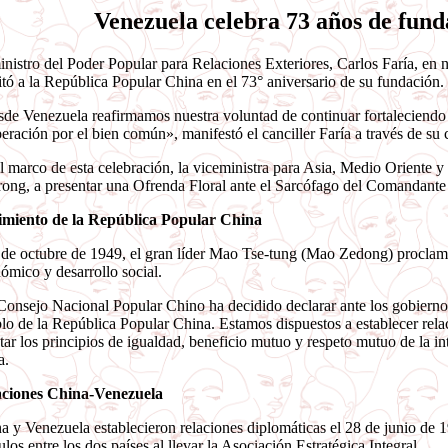
Venezuela celebra 73 años de fund
inistro del Poder Popular para Relaciones Exteriores, Carlos Faría, e
citó a la República Popular China en el 73° aniversario de su fundación.
de Venezuela reafirmamos nuestra voluntad de continuar fortaleciendo lo
eración por el bien común», manifestó el canciller Faría a través de su c
l marco de esta celebración, la viceministra para Asia, Medio Orient
ong, a presentar una Ofrenda Floral ante el Sarcófago del Comandante
imiento de la República Popular China
 de octubre de 1949, el gran líder Mao Tse-tung (Mao Zedong) proclam
ómico y desarrollo social.
Consejo Nacional Popular Chino ha decidido declarar ante los gobiernos 
lo de la República Popular China. Estamos dispuestos a establecer rela
tar los principios de igualdad, beneficio mutuo y respeto mutuo de la inte
a.
aciones China-Venezuela
a y Venezuela establecieron relaciones diplomáticas el 28 de junio de 1
ulos entre los dos países al llevar la Asociación Estratégica Integral.