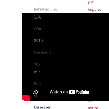
y el
Jiabiangou (
夹
impulso
边沟
)
a
las
Año
ciudades
inteligentes
2010.
en
Duración
África
109
Xiwangmu
min.
(西
País
王
母).
China.
La
Dirección
mítica