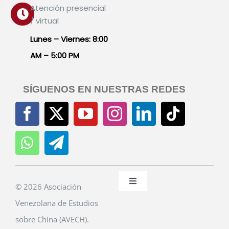
Atención presencial
/ virtual
Lunes – Viernes: 8:00
AM – 5:00 PM
SÍGUENOS EN NUESTRAS REDES
Toggle
© 2026 Asociación
Navigation
Venezolana de Estudios
Políticas de Privacidad
sobre China (AVECH).