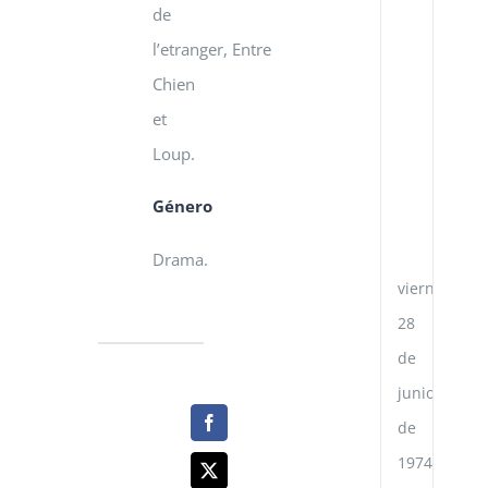
de
re
di
l’etranger,
Entre
en
la
Chien
Re
et
Po
Ch
Loup.
y
la
Género
Re
de
Ve
Drama.
viernes,
28
de
junio
de
1974