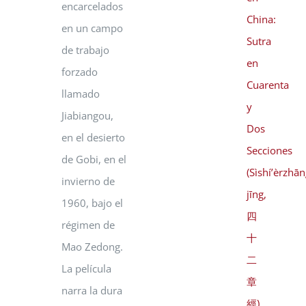
encarcelados
China:
en un campo
Sutra
de trabajo
en
forzado
Cuarenta
llamado
y
Jiabiangou,
Dos
en el desierto
Secciones
de Gobi, en el
(Sìshí’èrzhā
invierno de
jīng,
1960, bajo el
四
régimen de
十
Mao Zedong.
二
La película
章
narra la dura
經)