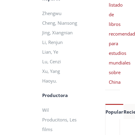
listado
Zhengwu
de
Cheng,
Niansong
libros
Jing,
Xiangnian
recomendad
Li,
Renjun
para
Lian,
Ye
estudios
Lu,
Cenzi
mundiales
Xu,
Yang
sobre
Haoyu.
China
Productora
Wil
Popular
Reci
Producitons,
Les
Es
films
de