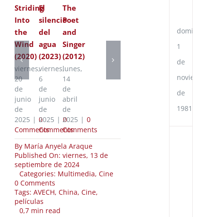
Po
Striding
El
The
Ch
Into
silencio
Poet
domingo,
the
del
and
Wind
agua
Singer
1
(2020)
(2023)
(2012)
de
viernes,
viernes,
lunes,
noviembre
20
6
14
de
de
de
de
junio
junio
abril
1981
de
de
de
2025
|
2025
0
|
2025
0
|
0
Comments
Comments
Comments
Ac
By
María Anyela Araque
de
Published On: viernes, 13 de
Co
septiembre de 2024
Cu
Categories:
Multimedia
,
Cine
en
on
0 Comments
el
The
Tags:
AVECH
,
China
,
Cine
,
Go
Ditch
películas
de
(2010)
0,7 min read