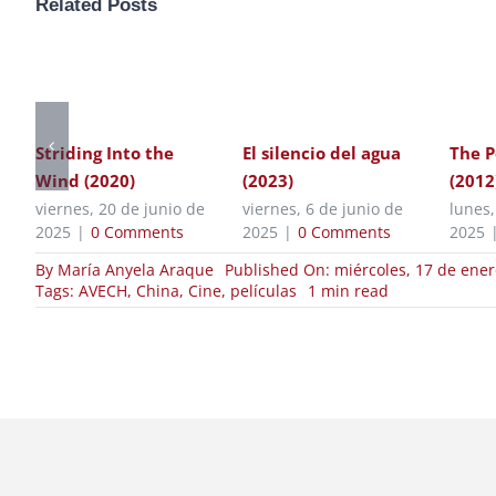
Related Posts
Striding Into the
El silencio del agua
The P
Wind (2020)
(2023)
(2012
viernes, 20 de junio de
viernes, 6 de junio de
lunes,
2025
|
0 Comments
2025
|
0 Comments
2025
By
María Anyela Araque
Published On: miércoles, 17 de ene
Tags:
AVECH
,
China
,
Cine
,
películas
1 min read