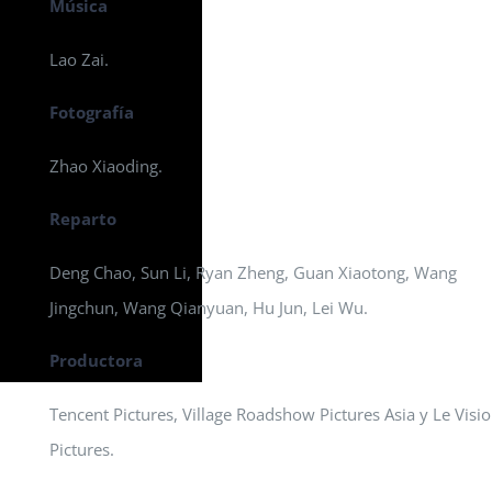
Música
Lao Zai.
Fotografía
Zhao Xiaoding.
Reparto
Deng Chao, Sun Li, Ryan Zheng, Guan Xiaotong, Wang
Jingchun, Wang Qianyuan, Hu Jun, Lei Wu.
Productora
Tencent Pictures, Village Roadshow Pictures Asia y Le Visi
Pictures.