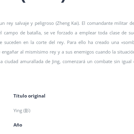
un rey salvaje y peligroso (Zheng Kai). El comandante militar d
l campo de batalla, se ve forzado a emplear toda clase de su
se suceden en la corte del rey. Para ello ha creado una «som
e engañar al mismísimo rey y a sus enemigos cuando la situació
la ciudad amurallada de Jing, comenzará un combate sin igual
Título original
Ying (影)
Año