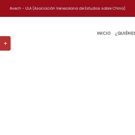
Saltar
Avech – ULA (Asociación Venezolana de Estudios sobre China)
al
contenido
INICIO
¿QUIÉNE
Toggle
Sliding
Bar
Area