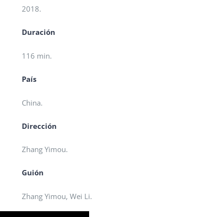
2018.
Duración
116 min.
País
China.
Dirección
Zhang Yimou.
Guión
Zhang Yimou, Wei Li.