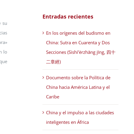
Entradas recientes
e su
cias
En los orígenes del budismo en
bra»
China: Sutra en Cuarenta y Dos
n lo
Secciones (Sìshí’èrzhāng jīng, 四十
 que
二章經)
Documento sobre la Política de
China hacia América Latina y el
Caribe
China y el impulso a las ciudades
inteligentes en África