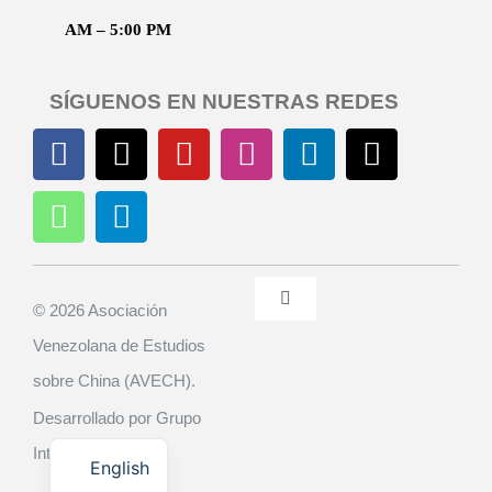
AM – 5:00 PM
SÍGUENOS EN NUESTRAS REDES
Toggle
© 2026 Asociación
Navigation
Venezolana de Estudios
Políticas de Privacidad
sobre China (AVECH).
Desarrollado por Grupo
Contacto
Interactivas C.A.
English