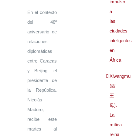
impulso
a
En el contexto
las
del 48º
ciudades
aniversario de
inteligentes
relaciones
en
diplomáticas
África
entre Caracas
y Beijing, el
Xiwangmu
presidente de
(西
la República,
王
Nicolás
母).
Maduro,
La
recibe este
mítica
martes al
reina