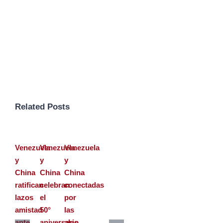
Related Posts
Venezuela
Venezuela
Venezuela
y
y
y
China
China
China
ratifican
celebran
conectadas
lazos
el
por
amistad
50°
las
ante
aniversario
alas