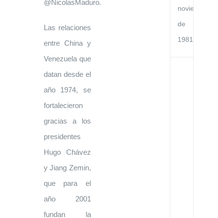
@NicolasMaduro.
noviembre
de
Las relaciones
1981
entre China y
Venezuela que
Ac
datan desde el
de
Co
año 1974, se
Cu
en
fortalecieron
el
Go
gracias a los
de
presidentes
la
Re
Hugo Chávez
de
Ve
y Jiang Zemin,
y
el
que para el
Go
de
año 2001
la
Re
fundan la