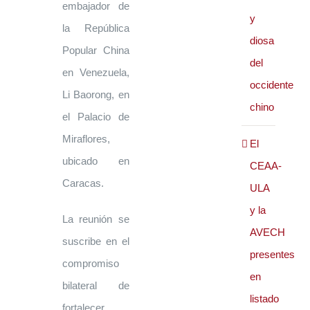
embajador de
y
la República
diosa
Popular China
del
en Venezuela,
occidente
Li Baorong, en
chino
el Palacio de
Miraflores,
El
ubicado en
CEAA-
Caracas.
ULA
y la
La reunión se
AVECH
suscribe en el
presentes
compromiso
en
bilateral de
listado
fortalecer