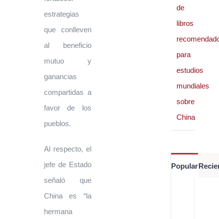
de
estrategias
libros
que conlleven
recomendad
al beneficio
para
mutuo y
estudios
ganancias
mundiales
compartidas a
sobre
favor de los
China
pueblos.
Al respecto, el
jefe de Estado
Popular
Recie
señaló que
Es
China es “la
de
re
hermana
di