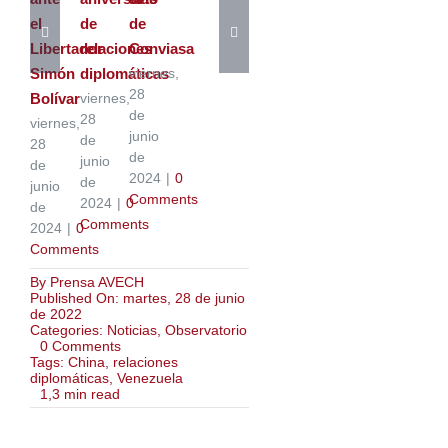
el
de
de
Libertador
relaciones
Conviasa
Simón
diplomáticas
viernes,
28
Bolívar
viernes,
de
28
viernes,
junio
de
28
de
junio
de
2024
|
0
de
junio
Comments
2024
|
0
de
Comments
2024
|
0
Comments
By
Prensa AVECH
Published On: martes, 28 de junio
de 2022
Categories:
Noticias
,
Observatorio
on
0 Comments
Presidente
Tags:
China
,
relaciones
Maduro
diplomáticas
,
Venezuela
sostiene
1,3 min read
encuentro
con
embajador