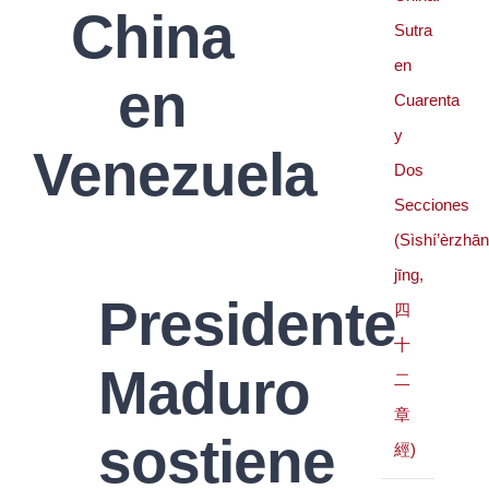
China
Sutra
en
en
Cuarenta
y
Venezuela
Dos
Secciones
(Sìshí’èrzhā
jīng,
Presidente
四
十
Maduro
二
章
sostiene
經)