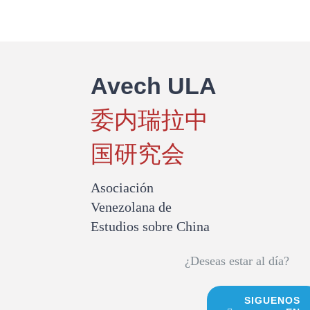
de
China
en
Venezuela
Avech ULA
委内瑞拉中
国研究会
Asociación
Venezolana de
Estudios sobre China
¿Deseas estar al día?
SIGUENOS