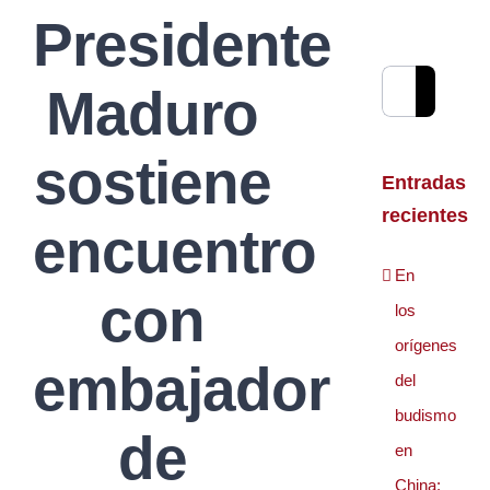
Presidente
Buscar:
Maduro
sostiene
Entradas
recientes
encuentro
En
con
los
orígenes
embajador
del
budismo
de
en
China: