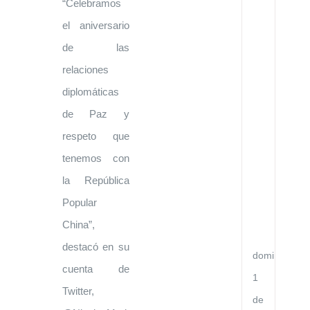
de
“Celebramos
Co
Ci
el aniversario
y
de las
Té
en
relaciones
el
Go
diplomáticas
de
la
de Paz y
Re
de
respeto que
Ve
y
tenemos con
el
Go
la República
de
la
Popular
Re
China”,
Po
Ch
destacó en su
domingo,
cuenta de
1
Twitter,
de