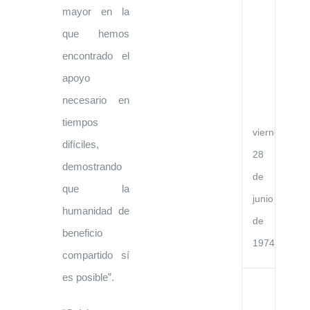
en
mayor en la
la
Re
que hemos
Po
Ch
encontrado el
y
apoyo
la
Re
necesario en
de
Ve
tiempos
viernes,
difíciles,
28
demostrando
de
que la
junio
humanidad de
de
beneficio
1974
compartido sí
es posible”.
Co
Bá