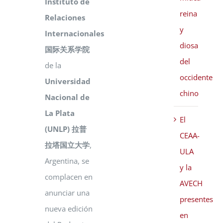
Instituto de
reina
Relaciones
y
Internacionales
diosa
国际关系学院
del
de la
occidente
Universidad
chino
Nacional de
La Plata
El
(UNLP) 拉普
CEAA-
拉塔国立大学
,
ULA
Argentina, se
y la
complacen en
AVECH
anunciar una
presentes
nueva edición
en