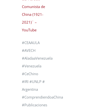
Comunista de
China (1921-
2021)¨ –
YouTube
#CEAAULA
#AVECH
#AladaaVenezuela
#Venezuela
#CeChino
#IRI #UNLP #
Argentina
#ComprendiendoaChina
#Publicaciones