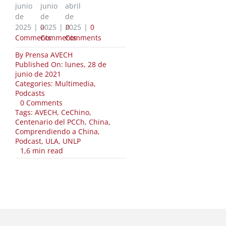
junio
junio
abril
de
de
de
2025
|
2025
0
|
2025
0
|
0
Comments
Comments
Comments
By
Prensa AVECH
Published On: lunes, 28 de
junio de 2021
Categories:
Multimedia
,
Podcasts
on
0 Comments
El
Tags:
AVECH
,
CeChino
,
Centenario
Centenario del PCCh
,
China
,
del
Comprendiendo a China
,
Partido
Podcast
,
ULA
,
UNLP
Comunista
1,6 min read
de
China
(1921-
2021)