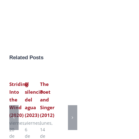
Related Posts
Striding
El
The
Into
silencio
Poet
the
del
and
Wind
agua
Singer
(2020)
(2023)
(2012)
viernes,
viernes,
lunes,
20
6
14
de
de
de