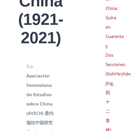
China
China:
(1921-
Sutra
en
2021)
Cuarenta
y
Dos
Secciones
?La
(Sìshí’èrzhā
Asociación
jīng,
Venezolana
四
de Estudios
十
sobre China
二
(AVECH) 委内
章
瑞拉中国研究
經)