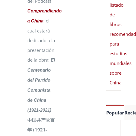
del Podcast
listado
Comprendiendo
de
, el
a China
libros
cual estará
recomendad
dedicado a la
para
presentación
estudios
de la obra:
El
mundiales
Centenario
sobre
del Partido
China
Comunista
de China
(1921-2021)
Popular
Reci
中国共产党百
Es
年 (1921-
de