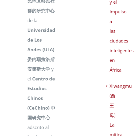
比地区移民社
y el
群的研究中心
impulso
de la
a
Universidad
las
de Los
ciudades
Andes (ULA)
inteligentes
委内瑞拉洛斯
en
安第斯大学
y
África
el
Centro de
Xiwangmu
Estudios
(西
Chinos
王
(CeChino) 中
母).
国研究中心
La
adscrito al
mítica