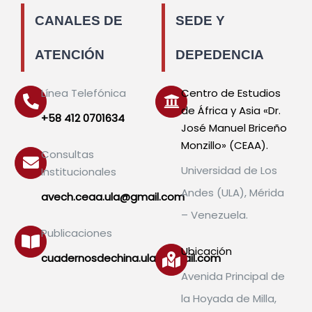
CANALES DE
SEDE Y
ATENCIÓN
DEPEDENCIA
Línea Telefónica
Centro de Estudios
de África y Asia «Dr.
+58 412 0701634
José Manuel Briceño
Monzillo» (CEAA).
Consultas
Universidad de Los
Institucionales
Andes (ULA), Mérida
avech.ceaa.ula@gmail.com
– Venezuela.
Publicaciones
Ubicación
cuadernosdechina.ula@gmail.com
Avenida Principal de
la Hoyada de Milla,