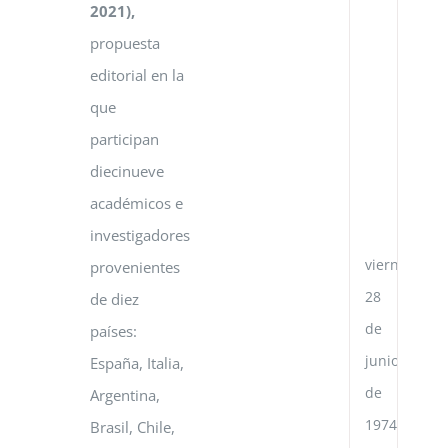
2021),
re
di
propuesta
en
editorial en la
la
Re
que
Po
Ch
participan
y
diecinueve
la
Re
académicos e
de
investigadores
Ve
viernes,
provenientes
28
de diez
de
países:
junio
España, Italia,
de
Argentina,
1974
Brasil, Chile,