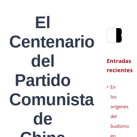
El
Buscar:
Centenario
del
Entradas
recientes
Partido
En
Comunista
los
orígenes
de
del
budismo
en