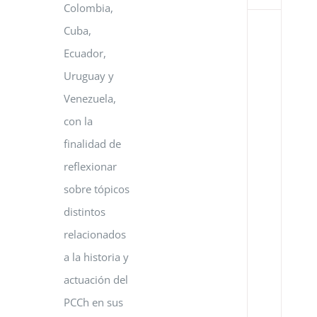
Colombia,
Cuba,
Co
Bá
Ecuador,
de
Co
Uruguay y
Ci
Venezuela,
y
Té
con la
en
finalidad de
el
Go
reflexionar
de
la
sobre tópicos
Re
distintos
de
Ve
relacionados
y
a la historia y
el
Go
actuación del
de
la
PCCh en sus
Re