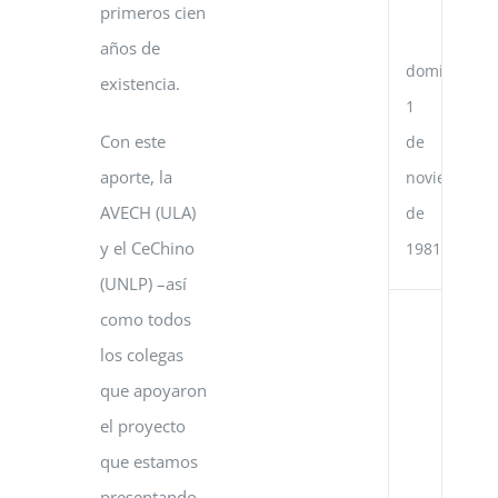
primeros cien
Po
Ch
años de
domingo,
existencia.
1
Con este
de
aporte, la
noviembre
AVECH (ULA)
de
y el CeChino
1981
(UNLP) –así
como todos
Ac
de
los colegas
Co
Cu
que apoyaron
en
el proyecto
el
Go
que estamos
de
presentando