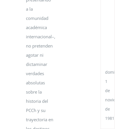
la
Re
a la
de
Ve
comunidad
y
académica
el
Go
internacional–,
de
no pretenden
la
Re
agotar ni
Po
Ch
dictaminar
domingo,
verdades
1
absolutas
de
sobre la
noviembre
historia del
de
PCCh y su
1981
trayectoria en
los destinos