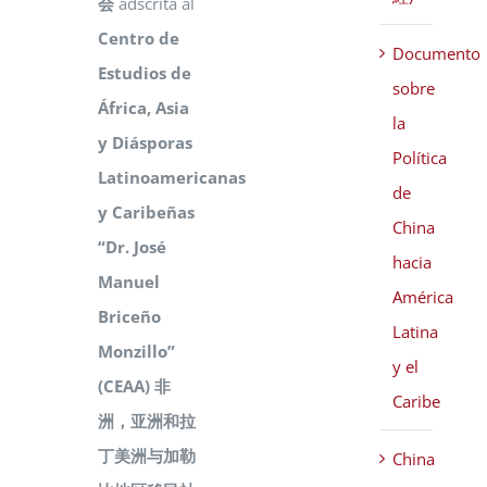
会
adscrita al
Centro de
Documento
Estudios de
sobre
África, Asia
la
y Diásporas
Política
Latinoamericanas
de
y Caribeñas
China
“Dr. José
hacia
Manuel
América
Briceño
Latina
Monzillo”
y el
(CEAA) 非
Caribe
洲，亚洲和拉
丁美洲与加勒
China