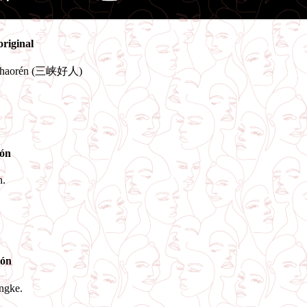
original
á haorén (三峡好人)
ón
n.
ión
ngke.