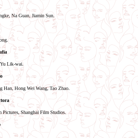
ngke,
Na Guan,
Jiamin Sun.
a
ong.
afía
 Yu Lik-wai.
o
g Han, Hong Wei Wang, Tao Zhao.
tora
 Pictures, Shanghai Film Studios.
o