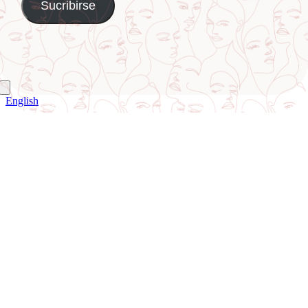
English
Ir
a
Arriba