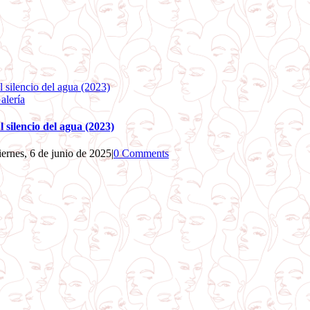
l silencio del agua (2023)
alería
l silencio del agua (2023)
iernes, 6 de junio de 2025
|
0 Comments