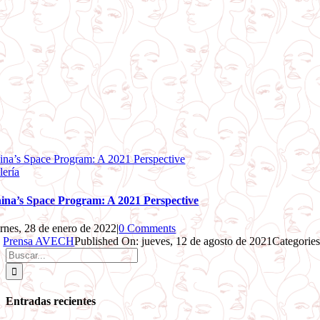
ina’s Space Program: A 2021 Perspective
lería
ina’s Space Program: A 2021 Perspective
ernes, 28 de enero de 2022
|
0 Comments
y
Prensa AVECH
Published On: jueves, 12 de agosto de 2021
Categorie
Buscar:
Entradas recientes