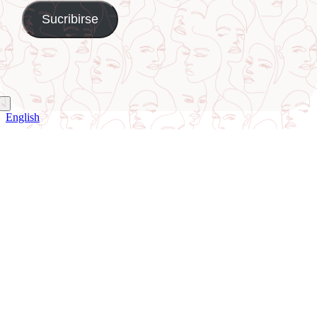
English
Ir
a
Arriba