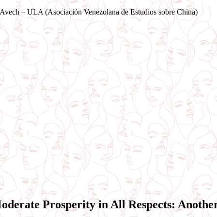
Saltar
Avech – ULA (Asociación Venezolana de Estudios sobre China)
al
contenido
oderate Prosperity in All Respects: Anothe