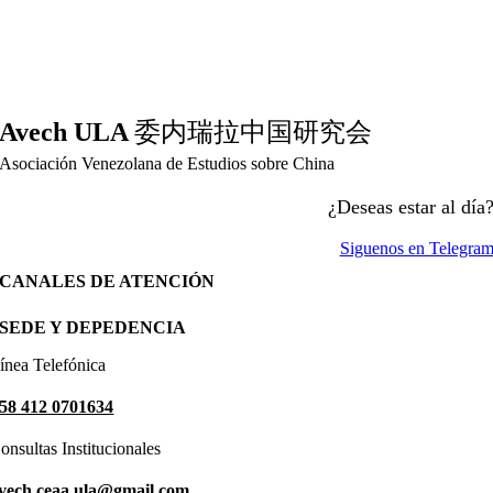
Avech ULA
委内瑞拉中国研究会
Asociación Venezolana de Estudios sobre China
¿Deseas estar al día
Siguenos en Telegra
CANALES DE ATENCIÓN
SEDE Y DEPEDENCIA
ínea Telefónica
58 412 0701634
onsultas Institucionales
vech.ceaa.ula@gmail.com