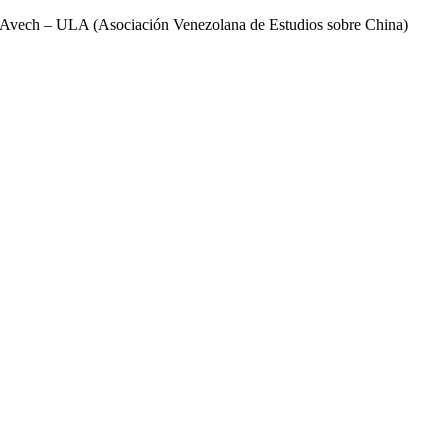
Saltar
Avech – ULA (Asociación Venezolana de Estudios sobre China)
al
contenido