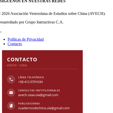
SÍGUENOS EN NUESTRAS REDES
 2026 Asociación Venezolana de Estudios sobre China (AVECH).
esarrollado por Grupo Interactivas C.A.
Toggle
Navigation
Políticas de Privacidad
Contacto
Toggle
Sliding
CONTACTO
Bar
AVECH • CEAA
Area
LÍNEA TELEFÓNICA
+58 412 0701634
CONSULTAS INSTITUCIONALES
avech.ceaa.ula@gmail.com
PUBLICACIONES
cuadernosdechina.ula@gmail.com