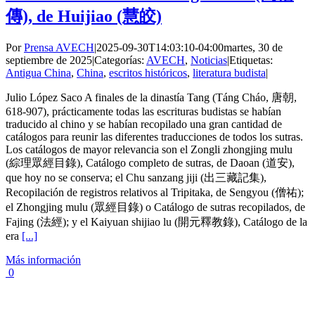
傳), de Huijiao (慧皎)
Por
Prensa AVECH
|
2025-09-30T14:03:10-04:00
martes, 30 de
septiembre de 2025
|
Categorías:
AVECH
,
Noticias
|
Etiquetas:
Antigua China
,
China
,
escritos históricos
,
literatura budista
|
Julio López Saco A finales de la dinastía Tang (Táng Cháo, 唐朝,
618-907), prácticamente todas las escrituras budistas se habían
traducido al chino y se habían recopilado una gran cantidad de
catálogos para reunir las diferentes traducciones de todos los sutras.
Los catálogos de mayor relevancia son el Zongli zhongjing mulu
(綜理眾經目錄), Catálogo completo de sutras, de Daoan (道安),
que hoy no se conserva; el Chu sanzang jiji (出三藏記集),
Recopilación de registros relativos al Tripitaka, de Sengyou (僧祐);
el Zhongjing mulu (眾經目錄) o Catálogo de sutras recopilados, de
Fajing (法經); y el Kaiyuan shijiao lu (開元釋教錄), Catálogo de la
era
[...]
Más información
0