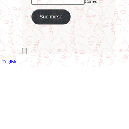
Correo
English
Ir
a
Arriba