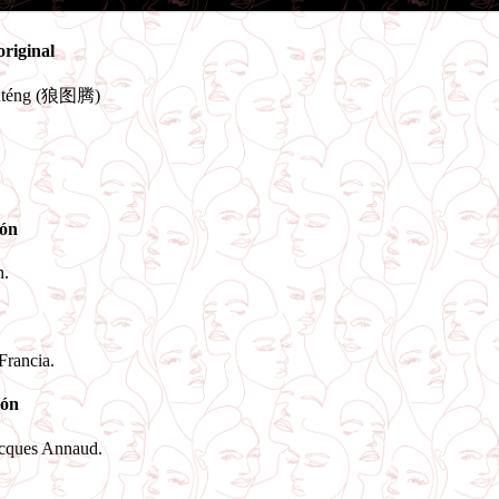
original
túténg (狼图腾)
ón
n.
Francia.
ión
acques Annaud.