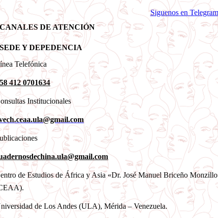
Siguenos en Telegra
CANALES DE ATENCIÓN
SEDE Y DEPEDENCIA
ínea Telefónica
58 412 0701634
onsultas Institucionales
vech.ceaa.ula@gmail.com
ublicaciones
uadernosdechina.ula@gmail.com
entro de Estudios de África y Asia «Dr. José Manuel Briceño Monzill
CEAA).
niversidad de Los Andes (ULA), Mérida – Venezuela.