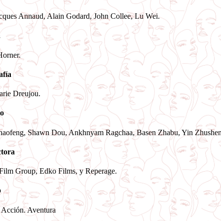
cques Annaud, Alain Godard, John Collee, Lu Wei.
a
Horner.
afía
rie Dreujou.
o
haofeng, Shawn Dou, Ankhnyam Ragchaa, Basen Zhabu, Yin Zhushen
tora
Film Group, Edko Films, y Reperage.
o
 Acción. Aventura