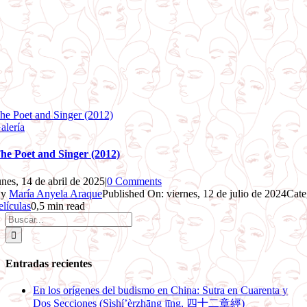
he Poet and Singer (2012)
alería
he Poet and Singer (2012)
unes, 14 de abril de 2025
|
0 Comments
By
María Anyela Araque
Published On: viernes, 12 de julio de 2024
Cate
elículas
0,5 min read
Buscar:
Entradas recientes
En los orígenes del budismo en China: Sutra en Cuarenta y
Dos Secciones (Sìshí’èrzhāng jīng, 四十二章經)