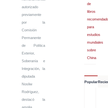
de
autorizado
libros
previamente
recomendad
por la
para
Comisión
estudios
Permanente
mundiales
de Política
sobre
Exterior,
China
Soberanía e
Integración, la
diputada
Popular
Recie
Nosliw
Rodríguez,
Es
de
destacó la
re
di
amplia