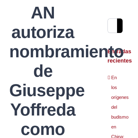
AN
Buscar:
autoriza
nombramiento
Entradas
recientes
de
En
Giuseppe
los
orígenes
Yoffreda
del
budismo
como
en
China: