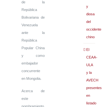
de la
y
República
diosa
Bolivariana de
del
Venezuela
occidente
ante la
chino
República
Popular China
El
y como
CEAA-
embajador
ULA
concurrente
y la
en Mongolia.
AVECH
presentes
Acerca de
en
este
listado
nombramiento,