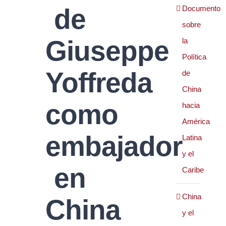
de
Documento
sobre
Giuseppe
la
Política
Yoffreda
de
China
como
hacia
América
embajador
Latina
y el
en
Caribe
China
China
y el