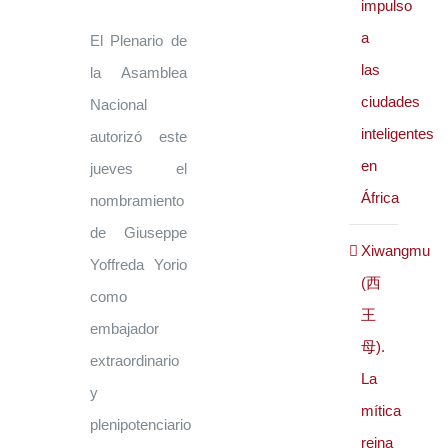
impulso
a
El Plenario de
las
la Asamblea
ciudades
Nacional
inteligentes
autorizó este
en
jueves el
África
nombramiento
de Giuseppe
Xiwangmu
Yoffreda Yorio
(西
como
王
embajador
母).
extraordinario
La
y
mítica
plenipotenciario
reina