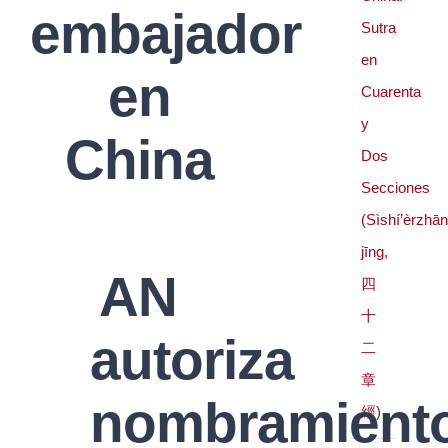
embajador
Sutra
en
en
Cuarenta
y
China
Dos
Secciones
(Sìshí’èrzhā
jīng,
AN
四
十
autoriza
二
章
nombramient
經)