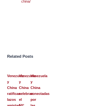
china/
Related Posts
Venezuela
Venezuela
Venezuela
y
y
y
China
China
China
ratifican
celebran
conectadas
lazos
el
por
amistad
50°
las