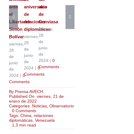
ante
aniversario
alas
el
de
de
Libertador
relaciones
Conviasa
Simón
diplomáticas
viernes,
28
Bolívar
viernes,
de
28
viernes,
junio
de
28
de
junio
de
2024
|
0
de
junio
Comments
2024
|
0
de
Comments
2024
|
0
Comments
By
Prensa AVECH
Published On: viernes, 21 de
enero de 2022
Categories:
Noticias
,
Observatorio
on
0 Comments
AN
Tags:
China
,
relaciones
autoriza
diplomáticas
,
Venezuela
nombramiento
1,3 min read
de