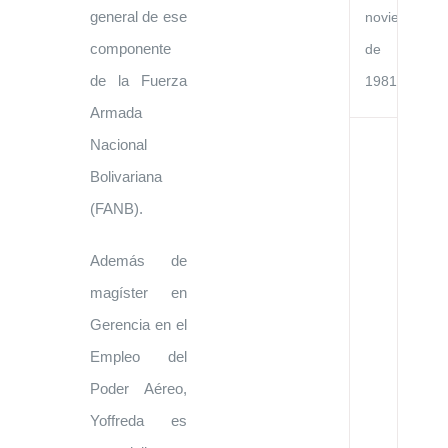
general de ese
noviembre
componente
de
de la Fuerza
1981
Armada
Nacional
Ac
de
Bolivariana
Co
Cu
(FANB).
en
el
Go
Además de
de
la
magíster en
Re
de
Gerencia en el
Ve
y
Empleo del
el
Go
Poder Aéreo,
de
la
Yoffreda es
Re