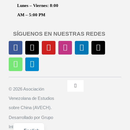
Lunes – Viernes: 8:00
AM – 5:00 PM
SÍGUENOS EN NUESTRAS REDES
Toggle
© 2026 Asociación
Navigation
Venezolana de Estudios
Políticas de Privacidad
sobre China (AVECH).
Desarrollado por Grupo
Contacto
Interactivas C.A.