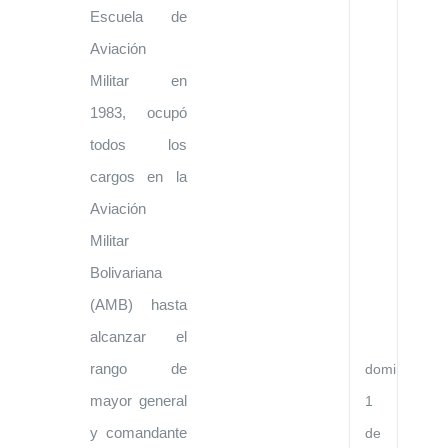
de
Escuela de
Co
Ci
Aviación
y
Té
Militar en
en
el
1983, ocupó
Go
de
todos los
la
Re
cargos en la
de
Ve
Aviación
y
el
Militar
Go
Bolivariana
de
la
(AMB) hasta
Re
Po
alcanzar el
Ch
rango de
domingo,
mayor general
1
y comandante
de