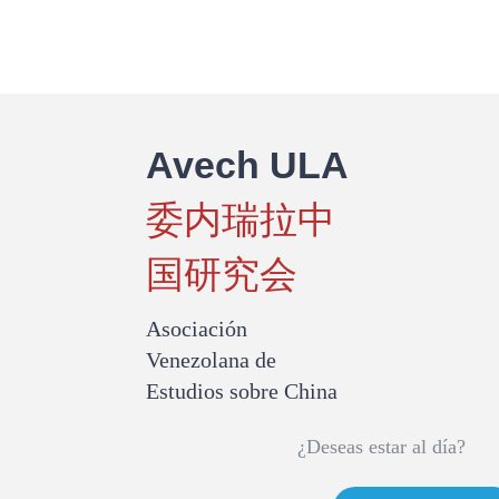
Giuseppe
Yoffreda
como
embajador
en
China
Avech ULA
委内瑞拉中
国研究会
Asociación
Venezolana de
Estudios sobre China
¿Deseas estar al día?