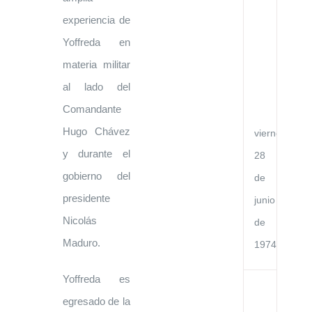
en
la
experiencia de
Re
Yoffreda en
Po
Ch
materia militar
y
la
al lado del
Re
de
Comandante
Ve
Hugo Chávez
viernes,
y durante el
28
gobierno del
de
presidente
junio
Nicolás
de
Maduro.
1974
Yoffreda es
Co
egresado de la
Bá