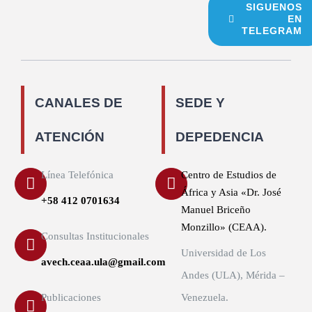
SIGUENOS
EN
TELEGRAM
CANALES DE
SEDE Y
ATENCIÓN
DEPEDENCIA
Línea Telefónica
Centro de Estudios de
África y Asia «Dr. José
+58 412 0701634
Manuel Briceño
Monzillo» (CEAA).
Consultas Institucionales
Universidad de Los
avech.ceaa.ula@gmail.com
Andes (ULA), Mérida –
Publicaciones
Venezuela.