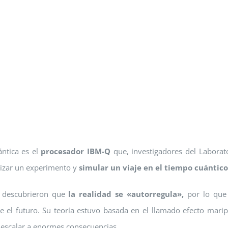
ntica es el
procesador IBM-Q
que, investigadores del Laborat
lizar un experimento y
simular un viaje en el tiempo cuántic
 descubrieron que
la realidad se «autorregula»,
por lo que 
e el futuro. Su teoría estuvo basada en el llamado efecto mari
escalar a enormes consecuencias.