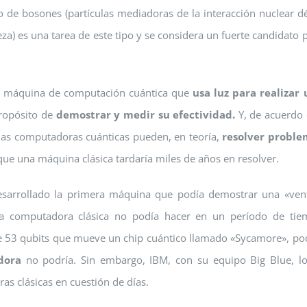
o de bosones (partículas mediadoras de la interacción nuclear dé
za) es una tarea de este tipo y se considera un fuerte candidato 
na máquina de computación cuántica que
usa luz para realizar
propósito de
demostrar y medir su efectividad.
Y, de acuerdo
las computadoras cuánticas pueden, en teoría,
resolver proble
que una máquina clásica tardaría miles de años en resolver.
sarrollado la primera máquina que podía demostrar una «ven
una computadora clásica no podía hacer en un período de ti
de 53 qubits que mueve un chip cuántico llamado «Sycamore», po
dora
no podría. Sin embargo, IBM, con su equipo Big Blue, l
s clásicas en cuestión de días.