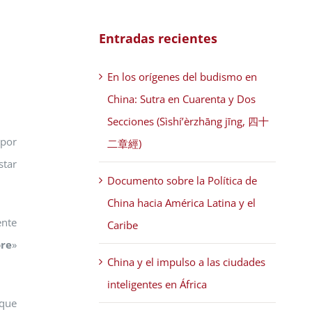
Entradas recientes
En los orígenes del budismo en
China: Sutra en Cuarenta y Dos
Secciones (Sìshí’èrzhāng jīng, 四十
 por
二章經)
star
Documento sobre la Política de
China hacia América Latina y el
ente
Caribe
re
»
China y el impulso a las ciudades
inteligentes en África
 que