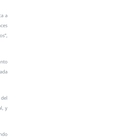
ca a
nces
os”,
anto
cada
 del
l, y
undo