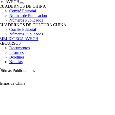
AVECH
CUADERNOS DE CHINA
Comité Editorial
Normas de Publicación
Números Publicados
CUADERNOS DE CULTURA CHINA
Comité Editorial
Números Publicados
BIBLIOTECA AVECH
RECURSOS
Documentos
Informes
Boletines
Noticias
Últimas Publicaciones
ernos de China