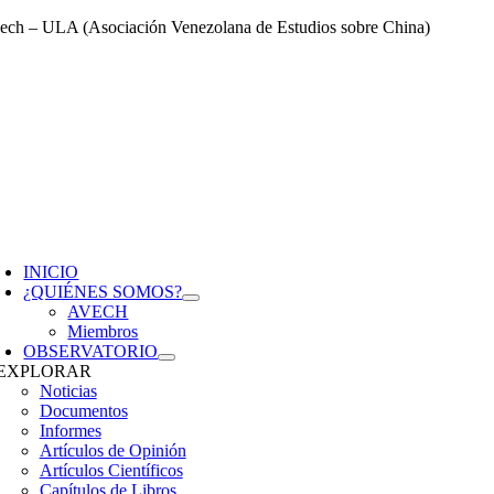
Saltar
ech – ULA (Asociación Venezolana de Estudios sobre China)
al
contenido
oggle
avigation
INICIO
¿QUIÉNES SOMOS?
AVECH
Miembros
OBSERVATORIO
EXPLORAR
Noticias
Documentos
Informes
Artículos de Opinión
Artículos Científicos
Capítulos de Libros